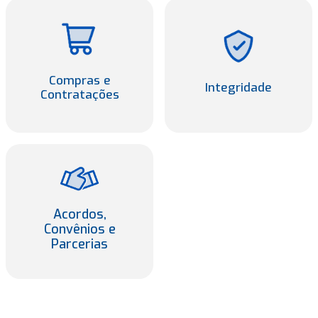
Compras e
Compras e
Integridade
Integridade
Contratações
Contratações
Acordos,
Acordos,
Convênios e
Convênios e
Parcerias
Parcerias