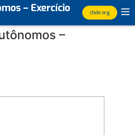
mos – Exercício
cbde.org
Autônomos –