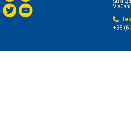
SBN Qd.
ViaCapi
Tel
+55 (61