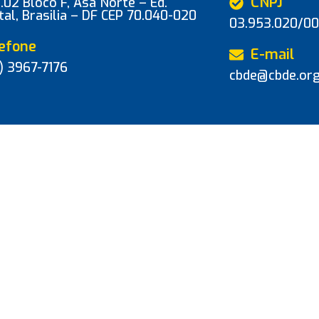
CNPJ
02 Bloco F, Asa Norte – Ed.
tal, Brasilia – DF CEP 70.040-020
03.953.020/00
efone
E-mail
) 3967-7176
cbde@cbde.org