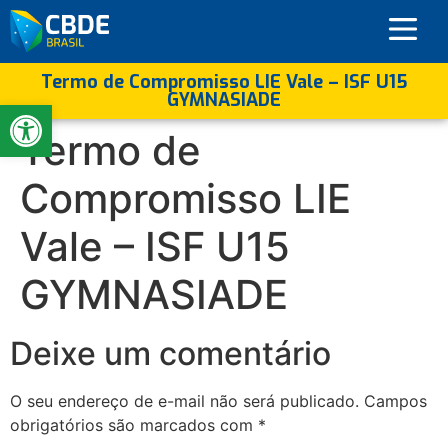
Termo de Compromisso LIE Vale – ISF U15
GYMNASIADE
Abrir a barra de ferramentas
Termo de
Compromisso LIE
Vale – ISF U15
GYMNASIADE
Deixe um comentário
O seu endereço de e-mail não será publicado.
Campos
obrigatórios são marcados com
*